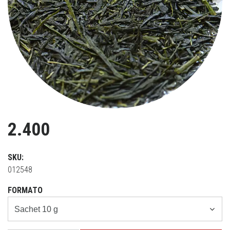
Previous
Ne
2.400
SKU:
012548
FORMATO