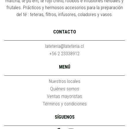
matcha, té pu erh, té rojo chino, rooibos e infusiones herbales y
frutales. Prácticos y hermosos accesorios para la preparación
del té : teteras, filtros, infusores, coladores y vasos.
CONTACTO
lateteria@lateteria.cl
+56 2 23338912
MENÚ
Nuestros locales
Quiénes somos
Ventas mayoristas
Términos y condiciones
SÍGUENOS