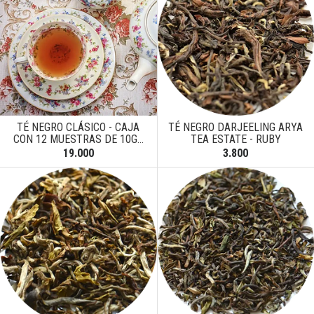
TÉ NEGRO CLÁSICO - CAJA
TÉ NEGRO DARJEELING ARYA
CON 12 MUESTRAS DE 10G...
TEA ESTATE - RUBY
19.000
3.800