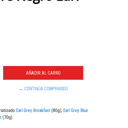
← CONTINÚA COMPRANDO
omatizado
Earl Grey Breakfast
(80g);
Earl Grey Blue
r
(70g).