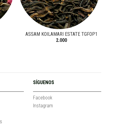
ASSAM KOILAMARI ESTATE TGFOP1
BENIFUKI PR
2025 - 
2.000
SÍGUENOS
Facebook
Instagram
es