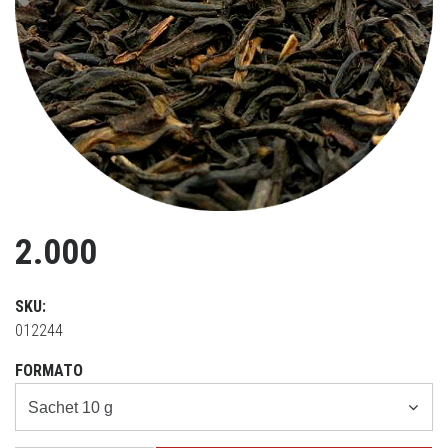
Previous
Ne
2.000
SKU:
012244
FORMATO