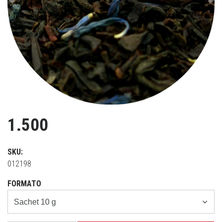
Previous
Ne
1.500
SKU:
012198
FORMATO