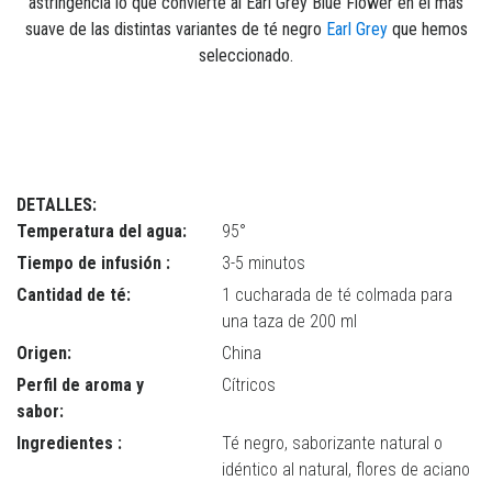
astringencia lo que convierte al Earl Grey Blue Flower en el más
suave de las distintas variantes de té negro
Earl Grey
que hemos
seleccionado.
Earl Gray
DETALLES:
Temperatura del agua:
95°
Tiempo de infusión :
3-5 minutos
Cantidad de té:
1 cucharada de té colmada para
una taza de 200 ml
Origen:
China
Perfil de aroma y
Cítricos
sabor:
Ingredientes :
Té negro, saborizante natural o
idéntico al natural, flores de aciano