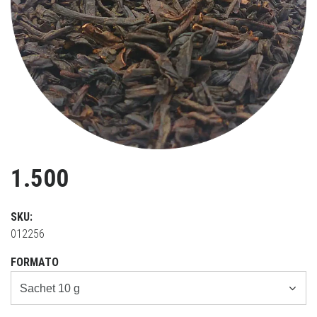
Previous
Ne
1.500
SKU:
012256
FORMATO