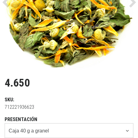
Previous
Ne
4.650
SKU:
712221936623
PRESENTACIÓN