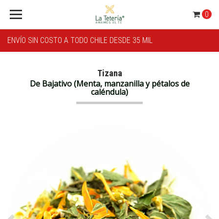
0
ENVÍO SIN COSTO A TODO CHILE DESDE 35 MIL
Tizana
De Bajativo (Menta, manzanilla y pétalos de
caléndula)