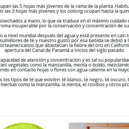
cupan las 5 hojas más jóvenes de la rama de la planta. Habit
lo las 3 hojas más jóvenes y los oolong ocupan hasta la quint
cosechados a mano, lo que se traduce en el máximo cuidado de
roma insuperable por la conservación y concentración de su
 a nivel mundial después del agua y está presente en casi to
midores de té y nuestro gusto por esa bebida se debió a l
norteamericanos que abastecían la fiebre del oro en Californi
apertura del Canal de Panamá a inicios del siglo pasado.
 capacidad de atención y concentración y es tal su popular
cies vegetales como la manzanilla, menta o boldo, mezclando
iendo en contacto hojas u flores con agua caliente en la mayo
los tipos de té que existen: té blanco, té negro, té oscuro, 
y hierbas como la manzanilla, la menta, el rooibos y otros pro