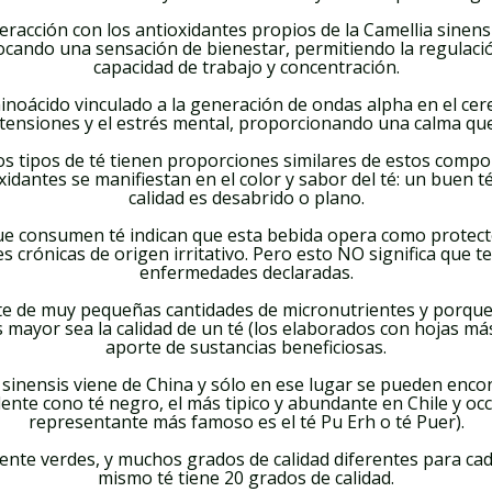
nteracción con los antioxidantes propios de la Camellia sin
vocando una sensación de bienestar, permitiendo la regulac
capacidad de trabajo y concentración.
inoácido vinculado a la generación de ondas alpha en el ce
 tensiones y el estrés mental, proporcionando una calma qu
 los tipos de té tienen proporciones similares de estos com
xidantes se manifiestan en el color y sabor del té: un buen 
calidad es desabrido o plano.
que consumen té indican que esta bebida opera como protect
 crónicas de origen irritativo. Pero esto NO significa que t
enfermedades declaradas.
rte de muy pequeñas cantidades de micronutrientes y porque 
mayor sea la calidad de un té (los elaborados con hojas má
aporte de sustancias beneficiosas.
sinensis viene de China y sólo en ese lugar se pueden encont
dente cono té negro, el más tipico y abundante en Chile y occ
representante más famoso es el té Pu Erh o té Puer).
ente verdes, y muchos grados de calidad diferentes para cada
mismo té tiene 20 grados de calidad.