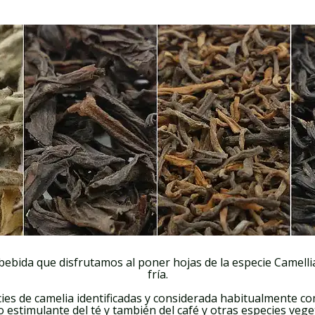
 la bebida que disfrutamos al poner hojas de la especie Camell
fría.
cies de camelia identificadas y considerada habitualmente com
o estimulante del té y también del café y otras especies vege