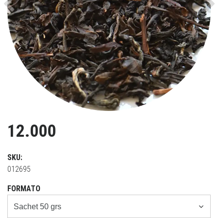
Previous
Ne
12.000
SKU:
012695
FORMATO