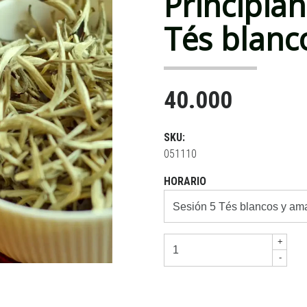
Principian
Tés blanc
40.000
SKU:
051110
HORARIO
+
-