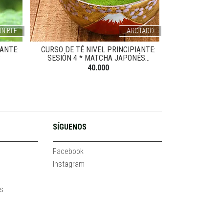
ONIBLE
AGOTADO
IANTE:
CURSO DE TÉ NIVEL PRINCIPIANTE:
CURSO DE TÉ
S
SESIÓN 4 * MATCHA JAPONÉS...
SESIÓN 
40.000
SÍGUENOS
Facebook
Instagram
es