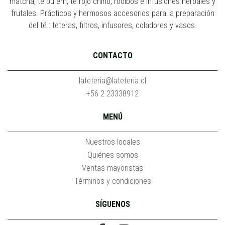
matcha, té pu erh, té rojo chino, rooibos e infusiones herbales y
frutales. Prácticos y hermosos accesorios para la preparación
del té : teteras, filtros, infusores, coladores y vasos.
CONTACTO
lateteria@lateteria.cl
+56 2 23338912
MENÚ
Nuestros locales
Quiénes somos
Ventas mayoristas
Términos y condiciones
SÍGUENOS