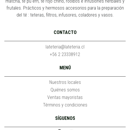
matcha, té pu erh, té rojo chino, rooibos e infusiones herbales y
frutales. Prácticos y hermosos accesorios para la preparación
del té : teteras, filtros, infusores, coladores y vasos.
CONTACTO
lateteria@lateteria.cl
+56 2 23338912
MENÚ
Nuestros locales
Quiénes somos
Ventas mayoristas
Términos y condiciones
SÍGUENOS